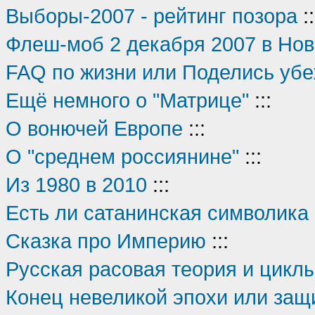
Выборы-2007 - рейтинг позора
::
Флеш-моб 2 декабря 2007 в Но
FAQ по жизни или Поделись уб
Ещё немного о "Матрице"
:::
О вонючей Европе
:::
О "среднем россиянине"
:::
Из 1980 в 2010
:::
Есть ли сатанинская символика
Сказка про Империю
:::
Русская расовая теория и цикл
Конец невеликой эпохи или защ