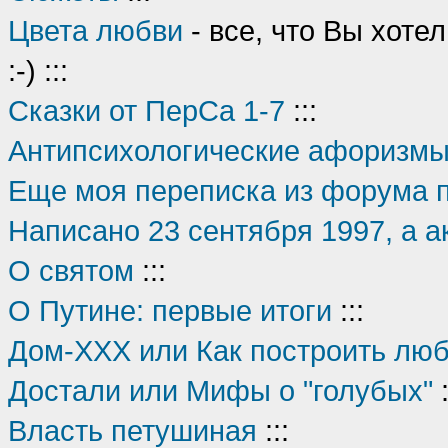
Цвета любви
- все, что Вы хотел
:-) :::
Сказки от ПерСа 1-7
:::
Антипсихологические афоризм
Еще моя переписка из форума 
Написано 23 сентября 1997, а ак
О святом
:::
О Путине: первые итоги
:::
Дом-XXX или Как построить лю
Достали или Мифы о "голубых"
:
Власть петушиная
:::