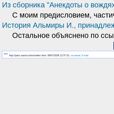
Из сборника "Анекдоты о вождя
С моим предисловием, части
История Альмиры И., принадле
Остальное объяснено по ссы
http://pers.narod.ru/text/index.html; 08/07/2026 12:57:51;
гостевая
;
E-mail