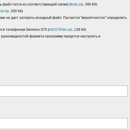
ь файл теста из соответствующей папки) (
tests.zip
, 390 Кб)
st.zip
, 330 Кб)
кже не даст затереть исходный файл. Пытается "вероятностно" определить
ется телефоном Siemens S75 (
txt2S75htm.zip
, 139 Кб)
 и разновидностей формата программу придется настроить и