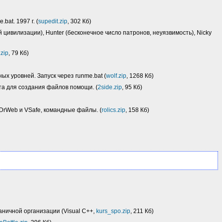
bat. 1997 г. (
supedit.zip
, 302 Кб)
й цивилизации), Hunter (бесконечное число патронов, неуязвимость), Nicky
.zip
, 79 Кб)
ых уровней. Запуск через runme.bat (
wolf.zip
, 1268 Кб)
та для создания файлов помощи. (
2side.zip
, 95 Кб)
, DrWeb и VSafe, командные файлы. (
rolics.zip
, 158 Кб)
ничной организации (Visual C++,
kurs_spo.zip
, 211 Кб)