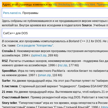
Адрес этой страницы изменился на
http://nickolay.info/soft/index.html
.
Причин
Pers.narod.ru
. Программы
Здесь собраны не публиковавшиеся и не продававшиеся версии некоторых м
килобайтах. Внутри архивов все исходники в подкаталоге
Source
. Учебные 
Си/Си++ для DOS
В основном, все программы компилировались в Borland C++ 3.1 for DOS. Не
См. также:
Си в разделе "Алгоритмы"
.
Сплайн-3
. Некоммерческая версия программы построения интерполяционны
ассембелере. 1994 г. (
spline3.zip
, 269 Кб)
RSZ
. Расчеты стыковых зазоров, некоммерческая версия - поддержка баз 
нижнего уровня на ассембелере. 1996 г. (
rsz.zip
, 177 Кб)
SpeedMan
. Игра по типу известного PacMan'а - колобок бегает по лабирин
на нижнем уровне. 1997 г. (
sman.zip
, 116 Кб)
Surfer
. На движке предыдущей игры. На этот раз Pacman гуляет по "лабиринт
5 листиков
. Старинный русский вариант "подкидного". Графика EGA 640*350*
21 очко
. На движке предыдущей игры. Вытягиваем карты, чтоб набрать 21 очк
Счастливый билет
. Пример резидентной игры под DOS. Работает в текстовы
Story teller
. "Гипертекстовая" игра из тех времен, когда гипертекста в Ро
"гипертекстовый" роман Г.Гаррисона "Стань Стальной Крысой!". 1996 г. (
story