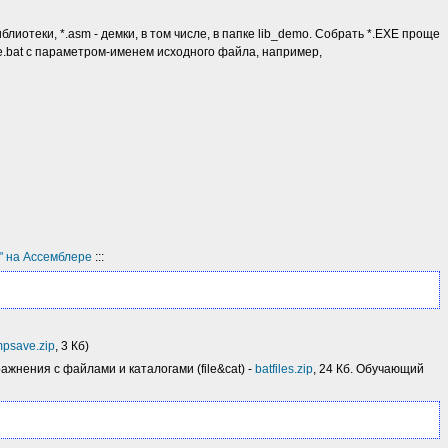
иблиотеки, *.asm - демки, в том числе, в папке lib_demo. Собрать *.EXE проще
e.bat с параметром-именем исходного файла, например,
d" на Ассемблере
:::
psave.zip
, 3 Кб)
ажнения с файлами и каталогами (file&cat) -
batfiles.zip
, 24 Кб. Обучающий