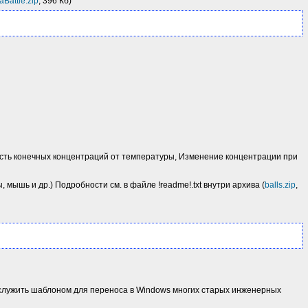
aBattle.zip
, 396 Кб)
имость конечных концентраций от температуры, Изменение концентрации при
ышь и др.) Подробности см. в файле !readme!.txt внутри архива (
balls.zip
,
 служить шаблоном для переноса в Windows многих старых инженерных