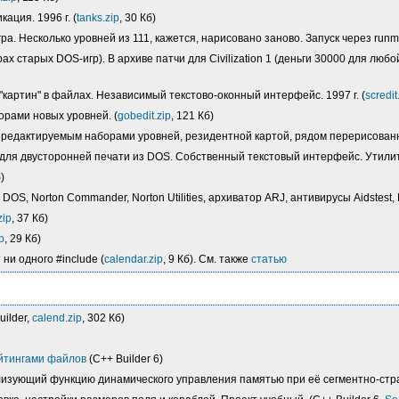
ация. 1996 г. (
tanks.zip
, 30 Кб)
а. Несколько уровней из 111, кажется, нарисовано заново. Запуск через runme.
 старых DOS-игр). В архиве патчи для Civilization 1 (деньги 30000 для любо
"картин" в файлах. Независимый текстово-оконный интерфейс. 1997 г. (
scredit
орами новых уровней. (
gobedit.zip
, 121 Кб)
 и редактируемым наборами уровней, резидентной картой, рядом перерисованн
 для двусторонней печати из DOS. Собственный текстовый интерфейс. Утили
)
OS, Norton Commander, Norton Utilities, архиватор ARJ, антивирусы Aidstest
zip
, 37 Кб)
p
, 29 Кб)
ни одного #include (
calendar.zip
, 9 Кб). См. также
статью
ilder,
calend.zip
, 302 Кб)
ейтингами файлов
(C++ Builder 6)
изующий функцию динамического управления памятью при её сегментно-стра