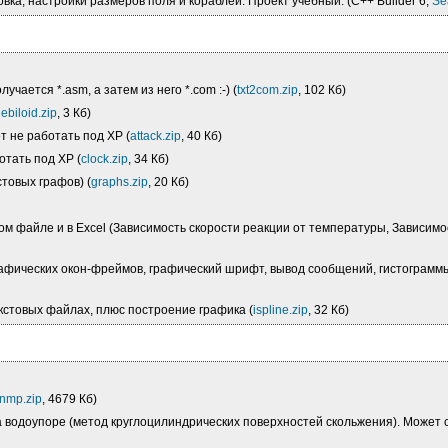
вка, настройки размеров поля и кораблей. Проект учебный. (C++ Builder 6,
Se
олучается *.asm, а затем из него *.com :-) (
txt2com.zip
, 102 Кб)
ebiloid.zip
, 3 Кб)
ет не работать под XP (
attack.zip
, 40 Кб)
отать под XP (
clock.zip
, 34 Кб)
товых графов) (
graphs.zip
, 20 Кб)
овом файле и в Excel (Зависимость скорости реакции от температуры, Завис
фических окон-фреймов, графический шрифт, вывод сообщений, гистограммы, м
кстовых файлах, плюс построение графика (
ispline.zip
, 32 Кб)
nmp.zip
, 4679 Кб)
а водоупоре (метод круглоцилиндрических поверхностей скольжения). Может