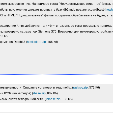
ением выводов по ним. На примере теста "Несуществующее животное" (открыт
аботы приложения следует прописать базу db1.mdb под алиасом dbtest (
newte
XT в HTML. "Подозрительные" файлы программа обрабатывать не будет, а та
асширение *.htm, добавляет таги <br>, в таком виде текст нормально понима
ов, проверено на заметках Siemens S75. Возможно, для некоторых устройств
152 Кб
емка на Delphi 3 (
htmlcolors.zip
, 166 Кб)
омышленности. Описание установки в !readme!.txt (
raskroy.zip
, 571 Кб)
ии ВУЗа (на кафедре) (
rbase.zip
, 807 Кб)
б абонентах телефонной сети. (
telbase.zip
, 188 Кб)