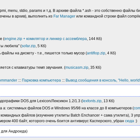
mi, menu, stdio, params и т.д. В архиве файла *.ash - это собственно файлы б
ключены в архив), выполнить из
Far Manager
или командной строки файл compil
e (
engine.zip + комилятор и линкер с ассемблера
, 144 Кб)
ты любила" (
sofar.zip
, 5 Кб)
айлы на дискету - т.е., пишется только мусор (
antiflop.zip
, 4 Кб)
яется с клавиатуры темп звучания. (
musicasm.zip
, 35 Кб)
Commander
:::
Парковка компьютера
:::
Вывод сообщения в консоль, "Hello, worl
дографики DOS для Lexicon/Лексикон 1.2/1.3 (
lexfonts.zip
, 13 Кб)
а a: системных файлов DOS и Windows 95/98 на классе до 8 компьютеров (
com
 командных файлов (изучение утилиты Batch Enchancer + сама утилита), 3 упр
азмером 400 байт, которого очень боится антивирус Касперского, убран
сюда
:)
я для Андроида)