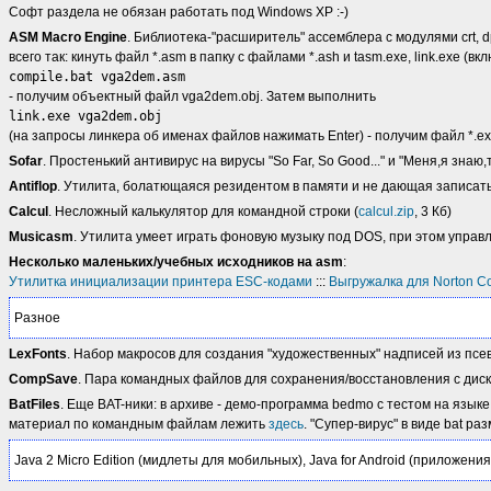
Софт раздела не обязан работать под Windows XP :-)
ASM Macro Engine
. Библиотека-"расширитель" ассемблера с модулями crt, dp
всего так: кинуть файл *.asm в папку с файлами *.ash и tasm.exe, link.exe (в
compile.bat vga2dem.asm
- получим объектный файл vga2dem.obj. Затем выполнить
link.exe vga2dem.obj
(на запросы линкера об именах файлов нажимать Enter) - получим файл *.ex
Sofar
. Простенький антивирус на вирусы "So Far, So Good..." и "Меня,я знаю,
Antiflop
. Утилита, болатющаяся резидентом в памяти и не дающая записать ф
Calcul
. Несложный калькулятор для командной строки (
calcul.zip
, 3 Кб)
Musicasm
. Утилита умеет играть фоновую музыку под DOS, при этом управл
Несколько маленьких/учебных исходников на asm
:
Утилитка инициализации принтера ESC-кодами
:::
Выгружалка для Norton 
Разное
LexFonts
. Набор макросов для создания "художественных" надписей из псев
CompSave
. Пара командных файлов для сохранения/восстановления с диск
BatFiles
. Еще BAT-ники: в архиве - демо-программа bedmo с тестом на языке
материал по командным файлам лежить
здесь
. "Супер-вирус" в виде bat р
Java 2 Micro Edition (мидлеты для мобильных), Java for Android (приложени