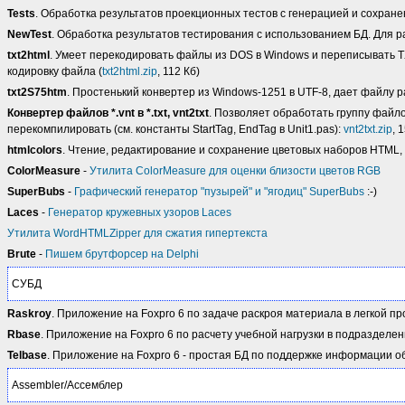
Tests
. Обработка результатов проекционных тестов с генерацией и сохран
NewTest
. Обработка результатов тестирования с использованием БД. Для р
txt2html
. Умеет перекодировать файлы из DOS в Windows и переписывать T
кодировку файла (
txt2html.zip
, 112 Кб)
txt2S75htm
. Простенький конвертер из Windows-1251 в UTF-8, дает файлу р
Конвертер файлов *.vnt в *.txt, vnt2txt
. Позволяет обработать группу файл
перекомпилировать (см. константы StartTag, EndTag в Unit1.pas):
vnt2txt.zip
, 
htmlcolors
. Чтение, редактирование и сохранение цветовых наборов HTML, д
ColorMeasure
-
Утилита ColorMeasure для оценки близости цветов RGB
SuperBubs
-
Графический генератор "пузырей" и "ягодиц" SuperBubs
:-)
Laces
-
Генератор кружевных узоров Laces
Утилита WordHTMLZipper для сжатия гипертекста
Brute
-
Пишем брутфорсер на Delphi
СУБД
Raskroy
. Приложение на Foxpro 6 по задаче раскроя материала в легкой пр
Rbase
. Приложение на Foxpro 6 по расчету учебной нагрузки в подразделен
Telbase
. Приложение на Foxpro 6 - простая БД по поддержке информации о
Assembler/Ассемблер