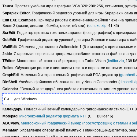
Танки
. Простая учебная игра в графике VGA 320*200*256, есть меню, русифик
Supaplex Editor
. Графический редактор уровней для игры Supaplex и сама игр
Edit EXE Examples
. Примеры работы с изменением файлов *.exe (на примерах
Boom 2 (жизни, динамит, бомбы, ключи, яблоки): (
editexe.zip
, 41 Кб)
ScrEdit
. Редактор цветных текстовых экранов (псевдографики) с примерами 
GobEdit
. Графический редактор уровней для игры Gobman и сама игра с наб
WolfEdit
. Оболочка для полного Wolfenstein-1 (6 эпизодов) с оригинальным
2side
. Старенькая сервисная программа разбивки текстовых файлов на два
TEditor
. Многооконный текстовый редактор на Turbo Vision (
teditor.zip
, 139 Кб
Rolics
. Обучающие ролики с листанием текста и опросами по темам: основы D
GraphEdi
. Маленький и страшненький графический EGA-редактор (
graphedi.
DinShell
. Учебная файловая оболочка по типу Norton Commander (
dinshell.zi
Calendar
. "Вечный календарь", вся работа с консолью на нижнем уровне, нет 
Си++ для Windows
Календарь
. Помесячный вечный календарь по григорианскому стилю (C++ Bu
Motepad
.
Многооконный редактор формата RTF
(C++ Builder 6)
ABCView
.
Многооконный графический вьюер (просмотровщик) с тегами и р
MemMan
. Управление оперативной памятью. Планировщик-диспетчер, реал