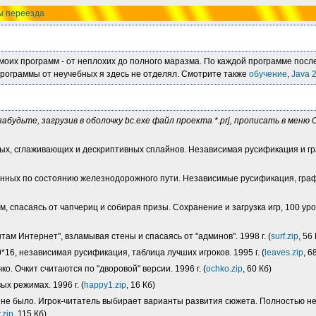
ы переезда
оих программ - от неплохих до полного маразма. По каждой программе после
программы от неучебных я здесь не отделял. Смотрите также
обучение
,
Java 
 забудьте, загрузив в оболочку bc.exe файл проекта *.prj, прописать в меню
х, сглаживающих и дескриптивных сплайнов. Независимая русификация и гр
данных по состоянию железнодорожного пути. Независимые русификация, граф
там, спасаясь от чапчериц и собирая призы. Сохранение и загрузка игр, 100 
ам Интернет", взламывая стены и спасаясь от "админов". 1998 г. (
surf.zip
, 56
16, независимая русификация, таблица лучших игроков. 1995 г. (
leaves.zip
, 6
о. Очкит считаются по "дворовой" версии. 1996 г. (
ochko.zip
, 60 Кб)
х режимах. 1996 г. (
happy1.zip
, 16 Кб)
ссии не было. Игрок-читатель выбирает варианты развития сюжета. Полностью 
.zip
, 115 Кб)