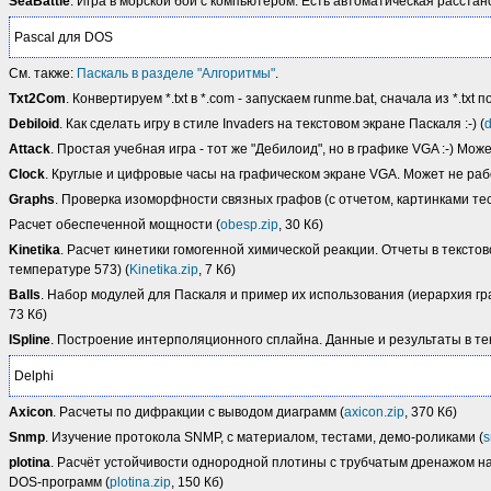
SeaBattle
. Игра в морской бой с компьютером. Есть автоматическая расстано
Pascal для DOS
См. также:
Паскаль в разделе "Алгоритмы"
.
Txt2Com
. Конвертируем *.txt в *.com - запускаем runme.bat, сначала из *.txt п
Debiloid
. Как сделать игру в стиле Invaders на текстовом экране Паскаля :-) (
d
Attack
. Простая учебная игра - тот же "Дебилоид", но в графике VGA :-) Мож
Clock
. Круглые и цифровые часы на графическом экране VGA. Может не раб
Graphs
. Проверка изоморфности связных графов (с отчетом, картинками тес
Расчет обеспеченной мощности (
obesp.zip
, 30 Кб)
Kinetika
. Расчет кинетики гомогенной химической реакции. Отчеты в текст
температуре 573) (
Kinetika.zip
, 7 Кб)
Balls
. Набор модулей для Паскаля и пример их использования (иерархия гра
73 Кб)
ISpline
. Построение интерполяционного сплайна. Данные и результаты в те
Delphi
Axicon
. Расчеты по дифракции с выводом диаграмм (
axicon.zip
, 370 Кб)
Snmp
. Изучение протокола SNMP, с материалом, тестами, демо-роликами (
s
plotina
. Расчёт устойчивости однородной плотины с трубчатым дренажом н
DOS-программ (
plotina.zip
, 150 Кб)