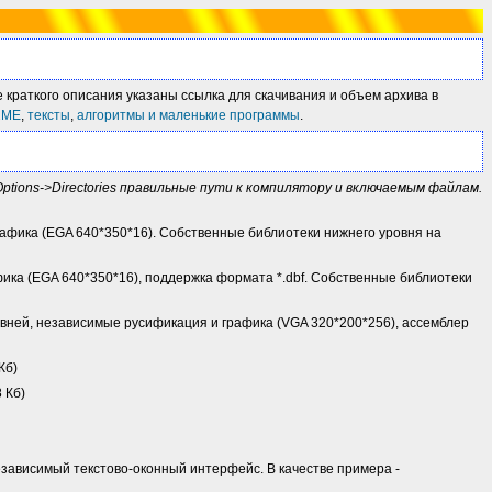
 краткого описания указаны ссылка для скачивания и объем архива в
2ME
,
тексты
,
алгоритмы и маленькие программы
.
 Options->Directories правильные пути к компилятору и включаемым файлам.
афика (EGA 640*350*16). Собственные библиотеки нижнего уровня на
ика (EGA 640*350*16), поддержка формата *.dbf. Собственные библиотеки
уровней, независимые русификация и графика (VGA 320*200*256), ассемблер
 Кб)
8 Кб)
независимый текстово-оконный интерфейс. В качестве примера -