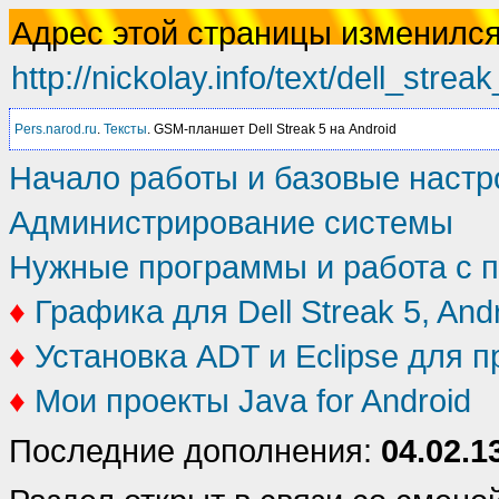
Адрес этой страницы изменился
http://nickolay.info/text/dell_strea
Pers.narod.ru
.
Тексты
. GSM-планшет Dell Streak 5 на Android
Начало работы и базовые настр
Администрирование системы
Нужные программы и работа с 
♦
Графика для Dell Streak 5, And
♦
Установка ADT и Eclipse для 
♦
Мои проекты Java for Android
Последние дополнения:
04.02.1