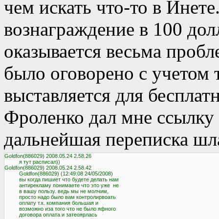
чем искать что-то в Инете
вознаграждение в 100 дол
оказывается весьма пробл
было оговорено с учетом 
выставляется для бесплатн
Фроленко дал мне ссылку 
дальнейшая переписка шл
Goldfon(886029) 2008.05.24 2.58.26

          я тут расписал))

Goldfon(886029) 2008.05.24 2.58.42

          Goldfon(886029) (12:49:08 24/05/2008)

          вы когда пишиет что будете делать нам

          антирекламу понимаете что это уже  не

          в вашу пользу. ведь мы не молчим,

          просто надо было вам контролирвоать

          оплату т.к. компания большая и

          возможно иза того что не было яфного

          договора оплата и затеоярлась
