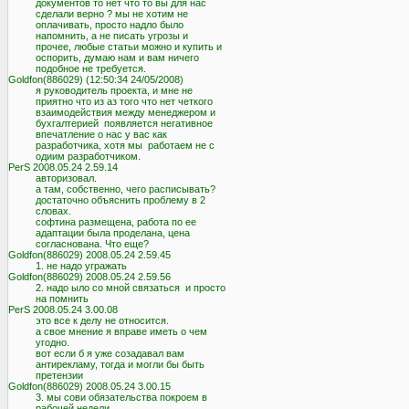
          документов то нет что то вы для нас

          сделали верно ? мы не хотим не

          оплачивать, просто надло было

          напомнить, а не писать угрозы и

          прочее, любые статьи можно и купить и

          оспорить, думаю нам и вам ничего

          подобное не требуется.

Goldfon(886029) (12:50:34 24/05/2008)

          я руководитель проекта, и мне не

          приятно что из аз того что нет четкого

          взаимодействия между менеджером и

          бухгалтерией  появляется негативное

          впечатление о нас у вас как

          разработчика, хотя мы  работаем не с

          одиим разработчиком.

PerS 2008.05.24 2.59.14

          авторизовал.

          а там, собственно, чего расписывать?

          достаточно объяснить проблему в 2

          словах.

          софтина размещена, работа по ее

          адаптации была проделана, цена

          согласнована. Что еще?

Goldfon(886029) 2008.05.24 2.59.45

          1. не надо угражать

Goldfon(886029) 2008.05.24 2.59.56

          2. надо ыло со мной связаться  и просто

          на помнить

PerS 2008.05.24 3.00.08

          это все к делу не относится.

          а свое мнение я вправе иметь о чем

          угодно.

          вот если б я уже созадавал вам

          антирекламу, тогда и могли бы быть

          претензии

Goldfon(886029) 2008.05.24 3.00.15

          3. мы сови обязательства покроем в

          рабочей недели
