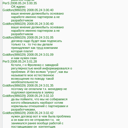
PerS 2008.05.24 3.00.35

          ОК ждемс

Goldfon(886029) 2008.05.24 3.00.40

          ваше мнение должнобыть основано

          наработе именно партнером а не

          разработчиком

Goldfon(886029) 2008.05.24 3.00.40

          ваше мнение должнобыть основано

          наработе именно партнером а не

          разработчиком

Goldfon(886029) 2008.05.24 3.01.05

          договор надо будет вам подписать

          только т.к.  то тчо вы делали

          принадлежит как труд компании

          которая платит

Goldfon(886029) 2008.05.24 3.01.09

          и нам нужен скан

PerS 2008.05.24 3.01.28

          Кстати, г-н Фроленко с завидной

          регулярностью мной информаировался о

          проблеме. И без всяких "угроз", как вы

          называете мое естественное

          возмущение по поводу такой

          необязательности

Goldfon(886029) 2008.05.24 3.01.35

          поэтому не оплатили т.к. менеджер не

          подложил оригинала в заявку

Goldfon(886029) 2008.05.24 3.02.10

          да вы поймите, что мы не собираемся

          когото обманывать наоборот хотим

          нормлаьны отношений с партнерами и

          разработчиками,

Goldfon(886029) 2008.05.24 3.02.42

          нужен договор вот в чем была проблема

          а он вам его не отправлял т.к.  не

          занимался ранее вообще работой с

          поставщиками он  контентщик
