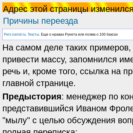
Адрес этой страницы изменилс
Причины переезда
Pers.narod.ru
.
Тексты
. Еще о нравах Рунета или поэма о 100 баксах
На самом деле таких примеров, 
привести массу, запомнился им
речь и, кроме того, ссылка на 
главной странице.
Предыстория
: менеджер по кон
представившийся Иваном Фролен
"мылу" с целью обсуждения воп
полная переписка: