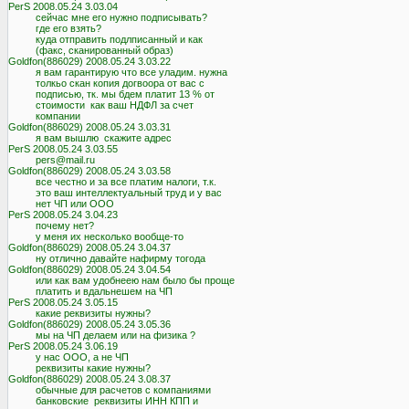
PerS 2008.05.24 3.03.04

          сейчас мне его нужно подписывать?

          где его взять?

          куда отправить подлписанный и как

          (факс, сканированный образ)

Goldfon(886029) 2008.05.24 3.03.22

          я вам гарантирую что все уладим. нужна

          толкьо скан копия догвоора от вас с

          подписью, тк. мы бдем платит 13 % от

          стоимости  как ваш НДФЛ за счет

          компании

Goldfon(886029) 2008.05.24 3.03.31

          я вам вышлю  скажите адрес

PerS 2008.05.24 3.03.55

          pers@mail.ru

Goldfon(886029) 2008.05.24 3.03.58

          все честно и за все платим налоги, т.к.

          это ваш интеллектуальный труд и у вас

          нет ЧП или ООО

PerS 2008.05.24 3.04.23

          почему нет?

          у меня их несколько вообще-то

Goldfon(886029) 2008.05.24 3.04.37

          ну отлично давайте нафирму тогода

Goldfon(886029) 2008.05.24 3.04.54

          или как вам удобнеею нам было бы проще

          платить и вдальнешем на ЧП

PerS 2008.05.24 3.05.15

          какие реквизиты нужны?

Goldfon(886029) 2008.05.24 3.05.36

          мы на ЧП делаем или на физика ?

PerS 2008.05.24 3.06.19

          у нас ООО, а не ЧП

          реквизиты какие нужны?

Goldfon(886029) 2008.05.24 3.08.37

          обычные для расчетов с компаниями

          банковские  реквизиты ИНН КПП и
