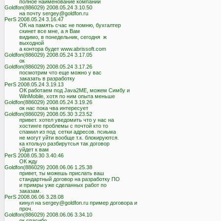
          полное наименование компании

Goldfon(886029) 2008.05.24 3.10.50

          на почту sergey@goldfon.ru

PerS 2008.05.24 3.16.47

          ОК на память счас не помню, бухгалтер

          скинет все мне, а я Вам

          видимо, в понедельник, сегодня  ж

          выходной

          а контора будет www.abrissoft.com

Goldfon(886029) 2008.05.24 3.17.05

          ок

Goldfon(886029) 2008.05.24 3.17.26

          посмотрим что еще можно у вас

          заказать в разработку

PerS 2008.05.24 3.19.13

          ОК работаем под Java2ME, можем Симбу и

          WinMobile, хотя по ним опыта меньше

Goldfon(886029) 2008.05.24 3.19.26

          ок нас пока чва интересует

Goldfon(886029) 2008.05.30 3.23.52

          привет. хотел уведомить что у нас на

          хостинге проблемы с почтой кто то

          спамил из под  сетки адресов. псиьма

          не могут уйти вообще т.к. блокируются.

          ка ктольуо разбирутсья так договор

          уйдет к вам

PerS 2008.05.30 3.40.46

          ОК жду

Goldfon(886029) 2008.06.06 1.25.38

          привет, ты можешь прислать ваш

          стандартный договор на разработку ПО

          и примры уже сделанных работ по

          заказам.

PerS 2008.06.06 3.28.08

          кинул на sergey@goldfon.ru пример договора и

          проч.

Goldfon(886029) 2008.06.06 3.34.10

          ок спасибо
